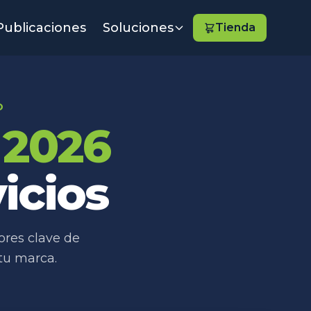
Publicaciones
Soluciones
Tienda
O
s
2026
icios
ores clave de
 tu marca.