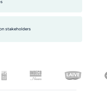
os
con stakeholders