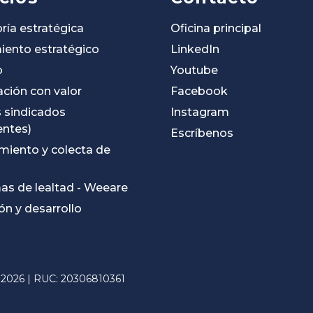
ría estratégica
Oficina principal
iento estratégico
LinkedIn
o
Youtube
ación con valor
Facebook
 sindicados
Instagram
entes)
Escríbenos
miento y colecta de
s de lealtad - Weeare
n y desarrollo
026 | RUC: 20306810361