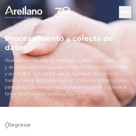
Procesamiento y colecta de
datos
Realizamos estudios de mercado cualitativos, cuantitativos
y de datos secundarios para proveer información confiable
y accionable. Aplicamos una combinación de técnicas
tradicionales y avanzadas con un análisis de datos robusto
para identificar tendencias, evaluar el mercado y apoyar la
toma de decisiones estratégicas.
Regresar