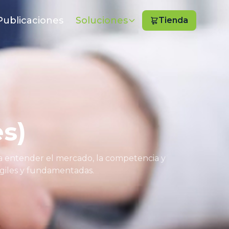
Publicaciones
Soluciones
Tienda
es)
ra entender el mercado, la competencia y
ágiles y fundamentadas.