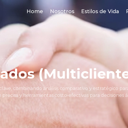
Home
Nosotros
Estilos de Vida
ados (Multiclient
clave, combinando análisis comparativo y estratégico pa
precisa y herramientas costo-efectivas para decisiones 